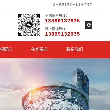
加入收藏
|
联系我们
|
网站地图
全国销售热线：
13869132635
技术咨询热线：
13869132635
频展示
在线留言
联系我们