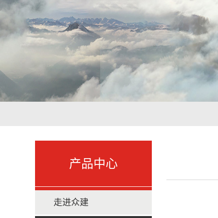
产品中心
走进众建